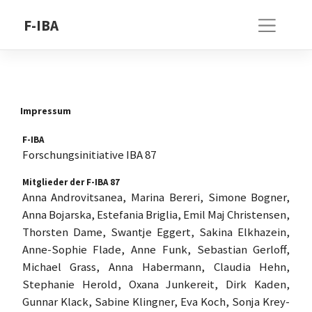
Skip
F-IBA
to
content
Impressum
F-IBA
Forschungsinitiative IBA 87
Mitglieder der F-IBA 87
Anna Androvitsanea, Marina Bereri, Simone Bogner,
Anna Bojarska, Estefania Briglia, Emil Maj Christensen,
Thorsten Dame, Swantje Eggert, Sakina Elkhazein,
Anne-Sophie Flade, Anne Funk, Sebastian Gerloff,
Michael Grass, Anna Habermann, Claudia Hehn,
Stephanie Herold, Oxana Junkereit, Dirk Kaden,
Gunnar Klack, Sabine Klingner, Eva Koch, Sonja Krey-